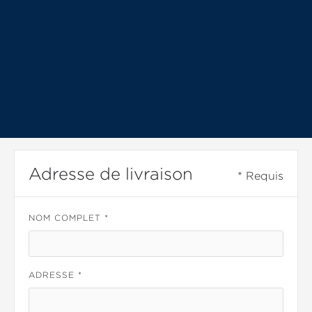
Informations client
* Requis
EMAIL *
Adresse de livraison
* Requis
NOM COMPLET *
ADRESSE *